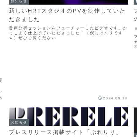
お知らせ
新しいHRTスタジオのPVを制作していた
だきました
音声分析セッションをフューチャーしたビデオです。か
っこよく仕上げていただきました！（僕にはムリです
ｗ）ぜひご覧ください
受
で
で
05
2024.09.19
お知らせ
プレスリリース掲載サイト「ぷれりり」