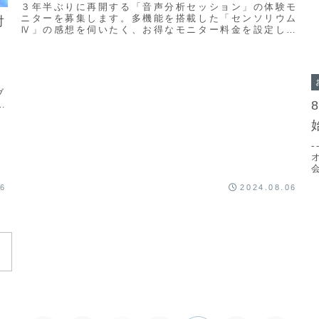
３年半ぶりに再開する「音声分析セッション」の体験モ
ニターを募集します。多機能を搭載した「センソリウム
対
Ⅳ」の感想を伺いたく、お得なモニター料金を設定しま
す（先着２０名限定）。■動画撮影モニター 3000...
ブ
の
-
26
2024.08.06