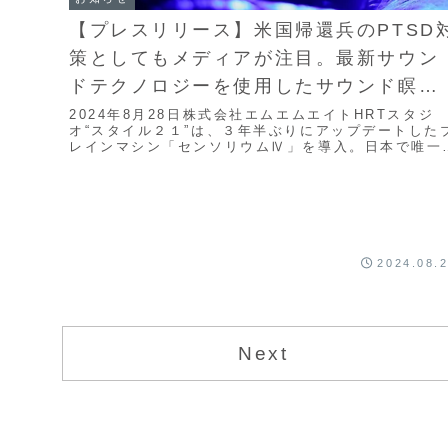
【プレスリリース】米国帰還兵のPTSD
策としてもメディアが注目。最新サウン
ドテクノロジーを使用したサウンド瞑想
「音声分析セッション」サービス提供開
2024年8月28日株式会社エムエムエイトHRTスタジ
オ“スタイル２１”は、３年半ぶりにアップデートした
始。
レインマシン「センソリウムⅣ」を導入。日本で唯一
最新サウンドセラピーを提供します。株式会社エ...
2024.08.
Next